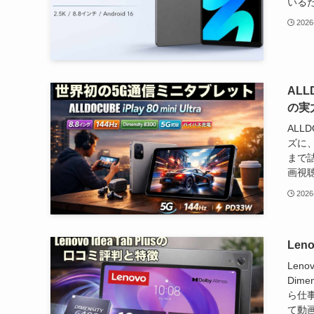
いるた
2026
ALL
の実
ALL
ズに、
まで
画視聴
2026
Len
Len
Dim
ら仕
て動画