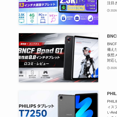
注目さ
2026
BNC
BNC
備えた
仮想メ
対応し
2026
PH
PHI
ィス
いAn