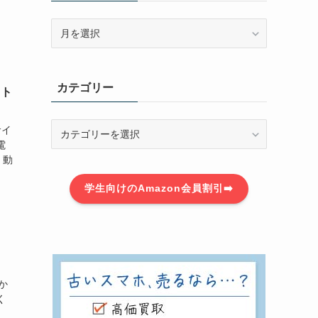
ア
ー
カ
イ
カテゴリー
ブ
ット
カ
サイ
テ
電
ゴ
、動
リ
学生向けのAmazon会員割引➡️
ー
か
く