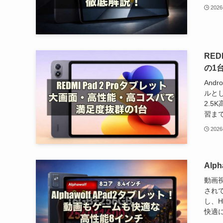
2026
RE
の1
And
ルとし
2.5
習まで
2026
Al
動画
されて
し、H
快適に