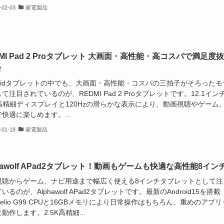
-02-03
家電製品
DMI Pad 2 Proタブレット 大画面・高性能・高コスパで満足度
台
roidタブレットの中でも、大画面・高性能・コスパの三拍子がそろったモ
て注目されているのが、REDMI Pad 2 Proタブレットです。12.1イン
K高精細ディスプレイと120Hzの滑らかな表示により、動画視聴やゲーム
快適に楽しめます。...
-01-18
家電製品
phawolf APad2タブレット！動画もゲームも快適な高性能8イン
視聴からゲーム、ナビ用途まで幅広く使える8インチタブレットとして注
いるのが、Alphawolf APad2タブレットです。最新のAndroid15を搭載
elio G99 CPUと16GBメモリにより日常操作はもちろん、重めのアプリ
動作します。2.5K高精細...