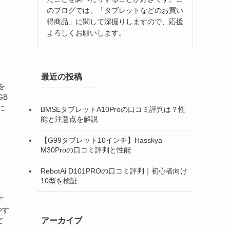
のブログでは、「タブレットなどのお買い
得商品」に関して深掘りしますので、応援
よろしくお願いします。
最近の投稿
を
GB
に
BMSEタブレットA10Proの口コミ評判は？性
能と注意点を解説
【G99タブレット10インチ】Hasskya
M30Proの口コミ評判と性能
RebotAi D101PROの口コミ評判｜初心者向け
10型を検証
デ
やす
アーカイブ
て