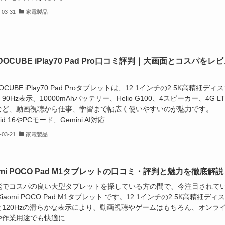
-03-31
家電製品
DOCUBE iPlay70 Pad Pro口コミ評判｜大画面とコスパをレ
DOCUBE iPlay70 Pad Proタブレットは、12.1インチの2.5K高精細ディ
90Hz表示、10000mAhバッテリー、Helio G100、4スピーカー、4G LT
など、動画視聴から仕事、学習まで幅広く使いやすいのが魅力です。
oid 16やPCモード、Gemini AI対応...
-03-21
家電製品
omi POCO Pad M1タブレットの口コミ・評判と魅力を徹底解説
能でコスパの良い大型タブレットを探している方の間で、今注目されて
Xiaomi POCO Pad M1タブレット です。12.1インチの2.5K高精細ディ
と120Hzの滑らかな表示により、動画視聴やゲームはもちろん、オンラ
作業用途でも快適に...