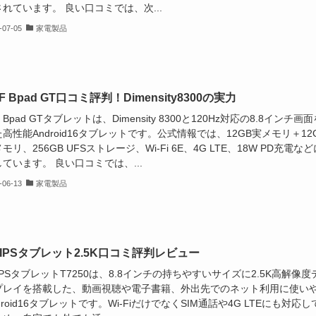
れています。 良い口コミでは、次...
-07-05
家電製品
F Bpad GT口コミ評判！Dimensity8300の実力
F Bpad GTタブレットは、Dimensity 8300と120Hz対応の8.8インチ画面
高性能Android16タブレットです。公式情報では、12GB実メモリ＋12
モリ、256GB UFSストレージ、Wi-Fi 6E、4G LTE、18W PD充電など
ています。 良い口コミでは、...
-06-13
家電製品
ILIPSタブレット2.5K口コミ評判レビュー
LIPSタブレットT7250は、8.8インチの持ちやすいサイズに2.5K高解像度
プレイを搭載した、動画視聴や電子書籍、外出先でのネット利用に使い
droid16タブレットです。Wi-FiだけでなくSIM通話や4G LTEにも対応し