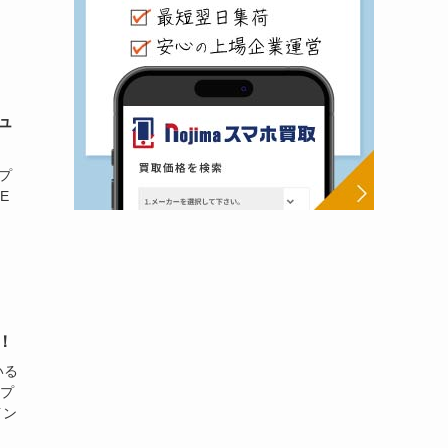
ビュ
スプ
E
！
いる
スプ
イン