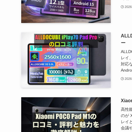
2026
ALL
ー
ALL
レイ、
対応
Andr
2026
Xia
高性
のが 
レイ
会議や