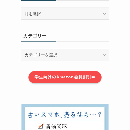
ア
ー
カ
イ
カテゴリー
を
ブ
カ
テ
ゴ
リ
学生向けのAmazon会員割引➡️
ー