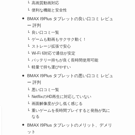
高画質動画対応
便利な機能と安全性
BMAX I9Plus タブレットの良い口コミ レビュ
ー 評判
良い口コミ一覧
ゲームも動画もサクサク動く！
ストレージ拡張で安心
Wi-Fi 6対応で通信が安定
バッテリー持ちが良く長時間使用可能
軽量で持ち運びやすい
BMAX I9Plus タブレットの悪い口コミ レビュ
ー 評判
悪い口コミ一覧
NetflixのHD再生に対応していない
画面解像度が少し低く感じる
重いゲームを長時間プレイすると発熱が気に
なる
BMAX I9Plus タブレットのメリット、デメリ
ット