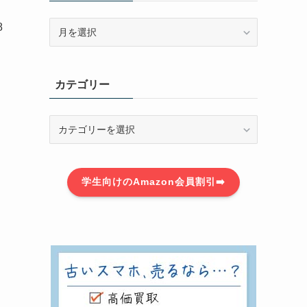
ア
8
ー
カ
イ
カテゴリー
ブ
カ
テ
ゴ
リ
学生向けのAmazon会員割引➡️
ー