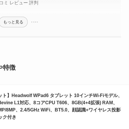
い口コミ レビュー 評判
もっと見る
能や特徴
レット】Headwolf WPad6 タブレット 10インチWi-Fiモデル、
、Widevine L1対応、8コアCPU T606、8GB(4+4拡張) RAM、
MP/8MP、2.4/5GHz WiFi、BT5.0、顔認識+ワイヤレス投影
ャック付き