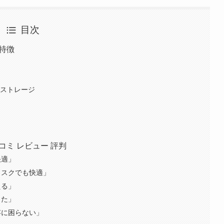
目次
や特徴
Mのストレージ
い口コミ レビュー 評判
快適」
タスクでも快適」
える」
った」
存に困らない」