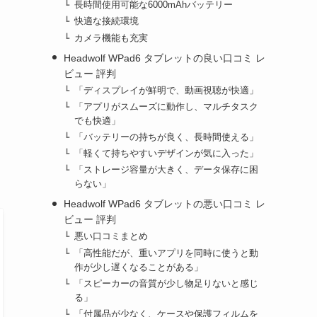
長時間使用可能な6000mAhバッテリー
快適な接続環境
カメラ機能も充実
Headwolf WPad6 タブレットの良い口コミ レ
ビュー 評判
「ディスプレイが鮮明で、動画視聴が快適」
「アプリがスムーズに動作し、マルチタスク
でも快適」
「バッテリーの持ちが良く、長時間使える」
「軽くて持ちやすいデザインが気に入った」
「ストレージ容量が大きく、データ保存に困
らない」
Headwolf WPad6 タブレットの悪い口コミ レ
ビュー 評判
悪い口コミまとめ
「高性能だが、重いアプリを同時に使うと動
作が少し遅くなることがある」
「スピーカーの音質が少し物足りないと感じ
る」
「付属品が少なく、ケースや保護フィルムを