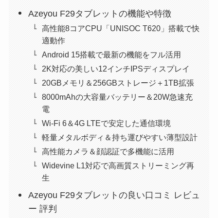
Azeyou F29タブレットの機能や特徴
高性能8コアCPU「UNISOC T620」搭載で快
適動作
Android 15搭載で最新の機能をフル活用
2K対応の美しい12インチIPSディスプレイ
20GBメモリ＆256GBストレージ＋1TB拡張
8000mAhの大容量バッテリー＆20W急速充
電
Wi-Fi 6＆4G LTEで安定した通信環境
軽量メタルボディ＆持ち運びやすい薄型設計
高性能カメラ＆顔認証で多機能に活用
Widevine L1対応で高画質ストリーミング再
生
Azeyou F29タブレットの良い口コミ レビュ
ー 評判