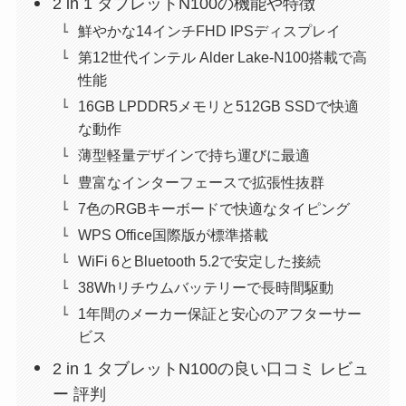
2 in 1 タブレットN100の機能や特徴
鮮やかな14インチFHD IPSディスプレイ
第12世代インテル Alder Lake-N100搭載で高
性能
16GB LPDDR5メモリと512GB SSDで快適
な動作
薄型軽量デザインで持ち運びに最適
豊富なインターフェースで拡張性抜群
7色のRGBキーボードで快適なタイピング
WPS Office国際版が標準搭載
WiFi 6とBluetooth 5.2で安定した接続
38Whリチウムバッテリーで長時間駆動
1年間のメーカー保証と安心のアフターサー
ビス
2 in 1 タブレットN100の良い口コミ レビュ
ー 評判